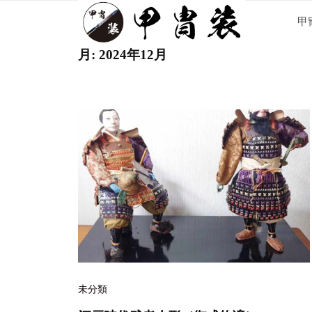
甲
コ
甲
冑
ン
装
テ
甲
月:
2024年12月
鹿
ン
冑
児
ツ
島
装
へ
県
ス
薩
キ
摩
川
ッ
内
プ
市
平
佐
町
未分類
・