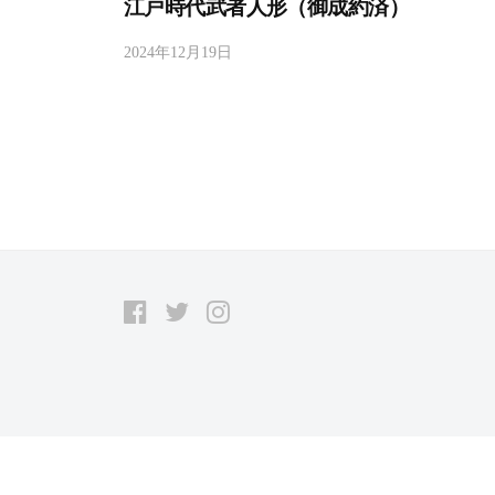
江戸時代武者人形（御成約済）
甲
冑
2024年12月19日
b
人
y
形
h
作
i
r
成
a
・
b
等
a
身
y
大
Facebook
Twitter
Instagram
a
甲
s
冑
h
修
i
理
m
a
・
s
ク