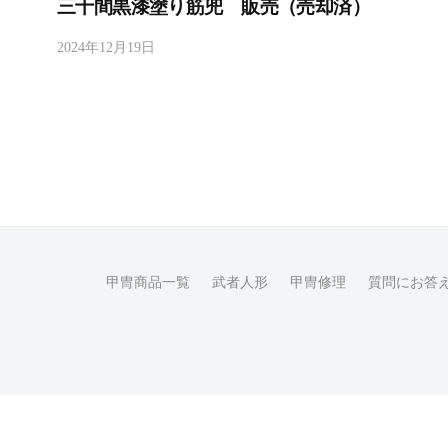
三十間黒漆塗り筋兜 販売（売却済）
2024年12月19日
b
y
h
i
r
a
b
a
y
a
甲冑商品一覧
武者人形
甲冑修理
質問にお答
s
h
i
m
a
s